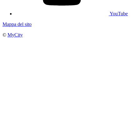
YouTube
Mappa del sito
©
MyCity