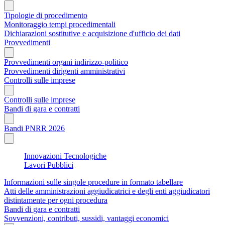
Tipologie di procedimento
Monitoraggio tempi procedimentali
Dichiarazioni sostitutive e acquisizione d'ufficio dei dati
Provvedimenti
Provvedimenti organi indirizzo-politico
Provvedimenti dirigenti amministrativi
Controlli sulle imprese
Controlli sulle imprese
Bandi di gara e contratti
Bandi PNRR 2026
Innovazioni Tecnologiche
Lavori Pubblici
Informazioni sulle singole procedure in formato tabellare
Atti delle amministrazioni aggiudicatrici e degli enti aggiudicatori
distintamente per ogni procedura
Bandi di gara e contratti
Sovvenzioni, contributi, sussidi, vantaggi economici