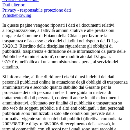
Dati ulteriori
Privacy - responsabile protezione dati
Whistleblowing
In queste pagine vengono riportati i dati e i documenti relativi
all'organizzazione, all'attività amministrativa e alle prestazioni
erogate da Comune di Foiano della Chiana per favorire la
trasparenza e l'accesso civico dei cittadini nel rispetto del D.Lgs.
33/2013 'Riordino della disciplina riguardante gli obblighi di
pubblicità, trasparenza e diffusione delle informazioni da parte delle
Pubbliche Amministrazioni', come modificato dal D.Lgs. n.
97/2016, nell'ottica di un'amministrazione aperta, al servizio del
cittadino.
Si informa che, al fine di ridurre i rischi di usi indebiti dei dati
personali pubblicati online in attuazione degli obblighi di trasparenza
amministrativa e secondo quanto stabilito dal Garante per la
protezione dei dati personali nelle 'Linee guida in materia di
trattamento di dati personali, contenuti anche in atti e documenti
amministrativi, effettuato per finalità di pubblicità e trasparenza su
sito web da soggetti pubblici e d altri enti obbligati', i dati personali
pubblicati sono riutilizzabili solo alle condizioni previste dalla
normativa vigente sul riuso dei dati pubblici (direttiva comunitaria
2003/98/CE e d.lgs. n.36/2006 di recepimento della stessa), in
termini compatibili con gli scopi per i quali sono stati raccolti e