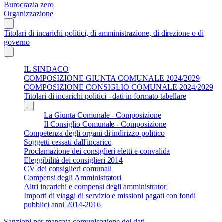
Burocrazia zero
Organizzazione
Titolari di incarichi politici, di amministrazione, di direzione o di
governo
IL SINDACO
COMPOSIZIONE GIUNTA COMUNALE 2024/2029
COMPOSIZIONE CONSIGLIO COMUNALE 2024/2029
Titolari di incarichi politici - dati in formato tabellare
La Giunta Comunale - Composizione
Il Consiglio Comunale - Composizione
Competenza degli organi di indirizzo politico
Soggetti cessati dall'incarico
Proclamazione dei consiglieri eletti e convalida
Eleggibilità dei consiglieri 2014
CV dei consiglieri comunali
Compensi degli Amministratori
Altri incarichi e compensi degli amministratori
Importi di viaggi di servizio e missioni pagati con fondi
pubblici anni 2014-2016
Sanzioni per mancata comunicazione dei dati