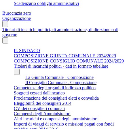
Scadenzario obblighi amministrativi
Burocrazia zero
Organizzazione
Titolari di incarichi politici, di amministrazione, di direzione o di
governo
IL SINDACO
COMPOSIZIONE GIUNTA COMUNALE 2024/2029
COMPOSIZIONE CONSIGLIO COMUNALE 2024/2029
Titolari di incarichi politici - dati in formato tabellare
La Giunta Comunale - Composizione
Il Consiglio Comunale - Composizione
Competenza degli organi di indirizzo politico
Soggetti cessati dall'incarico
Proclamazione dei consiglieri eletti e convalida
Eleggibilità dei consiglieri 2014
CV dei consiglieri comunali
Compensi degli Amministratori
Altri incarichi e compensi degli amministratori
Importi di viaggi di servizio e missioni pagati con fondi