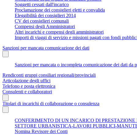
Soggetti cessati dall'incarico
Proclamazione dei consiglieri eletti e convalida
Eleggibilità dei consiglieri 2014
CV dei consiglieri comunali
Compensi degli Amministratori
Altri incarichi e compensi degli amministratori
Importi di viaggi di servizio e missioni pagati con fondi pubbli
Sanzioni per mancata comunicazione dei dati
Sanzioni per mancata o incompleta comunicazione dei dati da parte
Rendiconti gruppi consiliari regionali/provinciali
Articolazione degli uffici
Telefono e posta elettronica
Consulenti e collaboratori
Titolari di incarichi di collaborazione o consulenza
CONFERIMENTO DI UN INCARICO DI PRESTAZIONE
SETTORE URBANISTICA-LAVORI PUBBLICI-MANUT
Nomina Revisore dei Conti