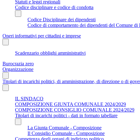
Statuti e leggi regionali
Codice disciplinare e codice di condotta
Codice Disciplinare dei dipendenti
Codice di comportamento dei dipendenti del Comune di 
Oneri informativi per cittadini e imprese
Scadenzario obblighi amministrativi
Burocrazia zero
Organizzazione
Titolari di incarichi politici, di amministrazione, di direzione o di gov
IL SINDACO
COMPOSIZIONE GIUNTA COMUNALE 2024/2029
COMPOSIZIONE CONSIGLIO COMUNALE 2024/2029
Titolari di incarichi politici - dati in formato tabellare
La Giunta Comunale - Composizione
Il Consiglio Comunale - Composizione
Competenza degli organi di indirizzo politico