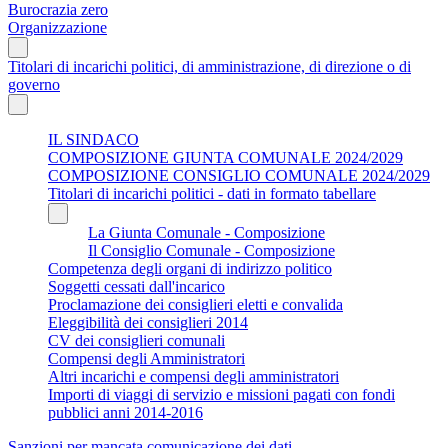
Burocrazia zero
Organizzazione
Titolari di incarichi politici, di amministrazione, di direzione o di
governo
IL SINDACO
COMPOSIZIONE GIUNTA COMUNALE 2024/2029
COMPOSIZIONE CONSIGLIO COMUNALE 2024/2029
Titolari di incarichi politici - dati in formato tabellare
La Giunta Comunale - Composizione
Il Consiglio Comunale - Composizione
Competenza degli organi di indirizzo politico
Soggetti cessati dall'incarico
Proclamazione dei consiglieri eletti e convalida
Eleggibilità dei consiglieri 2014
CV dei consiglieri comunali
Compensi degli Amministratori
Altri incarichi e compensi degli amministratori
Importi di viaggi di servizio e missioni pagati con fondi
pubblici anni 2014-2016
Sanzioni per mancata comunicazione dei dati