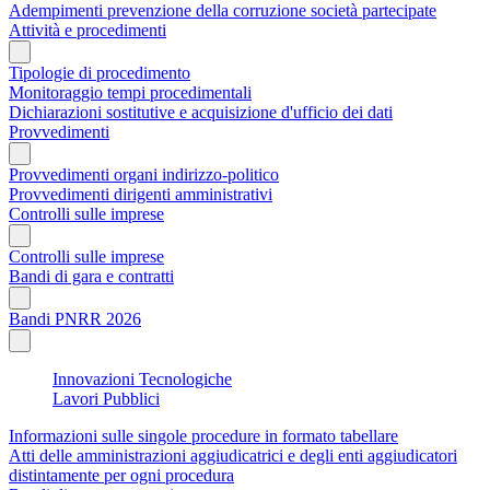
Adempimenti prevenzione della corruzione società partecipate
Attività e procedimenti
Tipologie di procedimento
Monitoraggio tempi procedimentali
Dichiarazioni sostitutive e acquisizione d'ufficio dei dati
Provvedimenti
Provvedimenti organi indirizzo-politico
Provvedimenti dirigenti amministrativi
Controlli sulle imprese
Controlli sulle imprese
Bandi di gara e contratti
Bandi PNRR 2026
Innovazioni Tecnologiche
Lavori Pubblici
Informazioni sulle singole procedure in formato tabellare
Atti delle amministrazioni aggiudicatrici e degli enti aggiudicatori
distintamente per ogni procedura