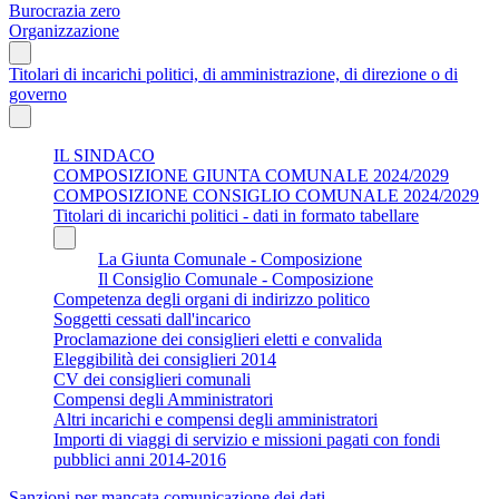
Burocrazia zero
Organizzazione
Titolari di incarichi politici, di amministrazione, di direzione o di
governo
IL SINDACO
COMPOSIZIONE GIUNTA COMUNALE 2024/2029
COMPOSIZIONE CONSIGLIO COMUNALE 2024/2029
Titolari di incarichi politici - dati in formato tabellare
La Giunta Comunale - Composizione
Il Consiglio Comunale - Composizione
Competenza degli organi di indirizzo politico
Soggetti cessati dall'incarico
Proclamazione dei consiglieri eletti e convalida
Eleggibilità dei consiglieri 2014
CV dei consiglieri comunali
Compensi degli Amministratori
Altri incarichi e compensi degli amministratori
Importi di viaggi di servizio e missioni pagati con fondi
pubblici anni 2014-2016
Sanzioni per mancata comunicazione dei dati