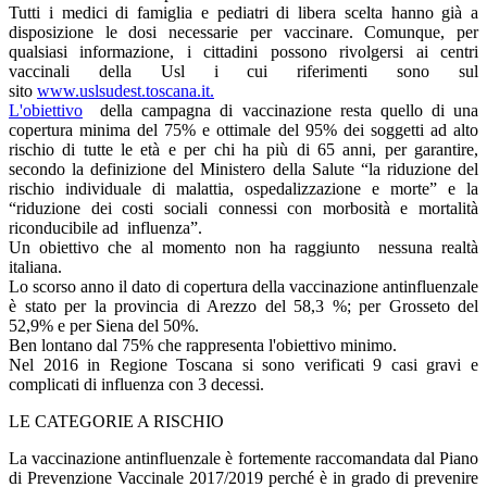
Tutti i medici di famiglia e pediatri di libera scelta hanno già a
disposizione le dosi necessarie per vaccinare. Comunque, per
qualsiasi informazione, i cittadini possono rivolgersi ai centri
vaccinali della Usl i cui riferimenti sono sul
sito
www.uslsudest.toscana.it.
L'obiettivo
della campagna di vaccinazione resta quello di una
copertura minima del 75% e ottimale del 95% dei soggetti ad alto
rischio di tutte le età e per chi ha più di 65 anni, per garantire,
secondo la definizione del Ministero della Salute “la riduzione del
rischio individuale di malattia, ospedalizzazione e morte” e la
“riduzione dei costi sociali connessi con morbosità e mortalità
riconducibile ad influenza”.
Un obiettivo che al momento non ha raggiunto nessuna realtà
italiana.
Lo scorso anno il dato di copertura della vaccinazione antinfluenzale
è stato per la provincia di Arezzo del 58,3 %; per Grosseto del
52,9% e per Siena del 50%.
Ben lontano dal 75% che rappresenta l'obiettivo minimo.
Nel 2016 in Regione Toscana si sono verificati 9 casi gravi e
complicati di influenza con 3 decessi.
LE CATEGORIE A RISCHIO
La vaccinazione antinfluenzale è fortemente raccomandata dal Piano
di Prevenzione Vaccinale 2017/2019 perché è in grado di prevenire