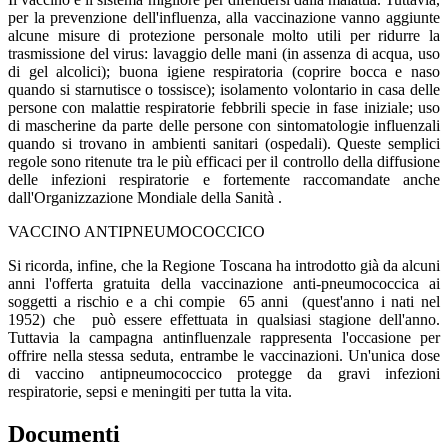
per la prevenzione dell'influenza, alla vaccinazione vanno aggiunte
alcune misure di protezione personale molto utili per ridurre la
trasmissione del virus: lavaggio delle mani (in assenza di acqua, uso
di gel alcolici); buona igiene respiratoria (coprire bocca e naso
quando si starnutisce o tossisce); isolamento volontario in casa delle
persone con malattie respiratorie febbrili specie in fase iniziale; uso
di mascherine da parte delle persone con sintomatologie influenzali
quando si trovano in ambienti sanitari (ospedali). Queste semplici
regole sono ritenute tra le più efficaci per il controllo della diffusione
delle infezioni respiratorie e fortemente raccomandate anche
dall'Organizzazione Mondiale della Sanità .
VACCINO ANTIPNEUMOCOCCICO
Si ricorda, infine, che la Regione Toscana ha introdotto già da alcuni
anni l'offerta gratuita della vaccinazione anti-pneumococcica ai
soggetti a rischio e a chi compie 65 anni (quest'anno i nati nel
1952) che può essere effettuata in qualsiasi stagione dell'anno.
Tuttavia la campagna antinfluenzale rappresenta l'occasione per
offrire nella stessa seduta, entrambe le vaccinazioni. Un'unica dose
di vaccino antipneumococcico protegge da gravi infezioni
respiratorie, sepsi e meningiti per tutta la vita.
Documenti