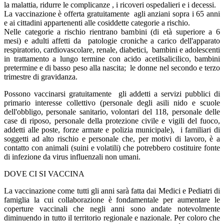
la malattia, ridurre le complicanze , i ricoveri ospedalieri e i decessi.
La vaccinazione è offerta gratuitamente agli anziani sopra i 65 anni
e ai cittadini appartenenti alle cosiddette categorie a rischio.
Nelle categorie a rischio rientrano bambini (di età superiore a 6
mesi) e adulti affetti da patologie croniche a carico dell'apparato
respiratorio, cardiovascolare, renale, diabetici, bambini e adolescenti
in trattamento a lungo termine con acido acetilsalicilico, bambini
pretermine e di basso peso alla nascita; le donne nel secondo e terzo
trimestre di gravidanza.
Possono vaccinarsi gratuitamente gli addetti a servizi pubblici di
primario interesse collettivo (personale degli asili nido e scuole
dell'obbligo, personale sanitario, volontari del 118, personale delle
case di riposo, personale della protezione civile e vigili del fuoco,
addetti alle poste, forze armate e polizia municipale), i familiari di
soggetti ad alto rischio e personale che, per motivi di lavoro, è a
contatto con animali (suini e volatili) che potrebbero costituire fonte
di infezione da virus influenzali non umani.
DOVE CI SI VACCINA
La vaccinazione come tutti gli anni sarà fatta dai Medici e Pediatri di
famiglia la cui collaborazione è fondamentale per aumentare le
coperture vaccinali che negli anni sono andate notevolmente
diminuendo in tutto il territorio regionale e nazionale. Per coloro che