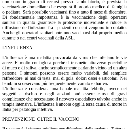
non sono in grado di recarsi presso l'ambulatorio, è prevista la
vaccinazione domiciliare che eseguirà il proprio medico di famiglia
o pediatra. Sarà possibile vaccinarsi fino a tutto il mese di dicembre.
Di fondamentale importanza è la vaccinazione degli operatori
sanitari in quanto garantisce la protezione individuale e riduce la
diffusione dell'infezione fra i pazienti con cui vengono in contatto.
Anche gli operatori sanitari potranno vaccinarsi dal proprio medico
curante o nei centri vaccinali della ASL.
L'INFLUENZA
L'influenza è una malattia provocata da virus che infettano le vie
aeree. E' molto contagiosa perché si trasmette attraverso goccioline
di muco e di saliva, anche semplicemente parlando vicino ad un altra
persona. I sintomi possono essere molto variabili, dal semplice
raffreddore, al mal di testa, mal di gola, dolori ossei e articolari. Nei
bambini si osservano più frequentemente vomito e diarrea.
L'influenza è considerata una banale malattia febbrile, invece nei
soggetti a rischio e negli anziani può essere causa di gravi
complicanze che necessitano il ricovero ospedaliero talvolta anche in
terapia intensiva. L'influenza è ancora oggi la terza causa di morte in
Italia per patologia infettiva.
PREVENZIONE OLTRE IL VACCINO
Il vaccino è il sistema migliore per difendersi dalla malattia. Tuttavia,