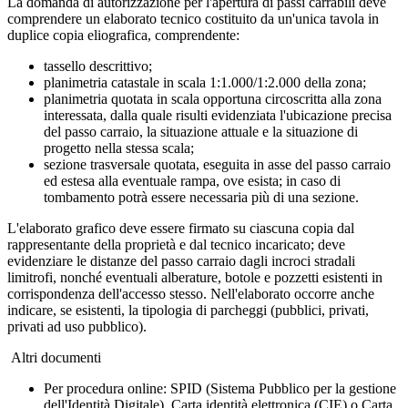
La domanda di autorizzazione per l'apertura di passi carrabili deve
comprendere un elaborato tecnico costituito da un'unica tavola in
duplice copia eliografica, comprendente:
tassello descrittivo;
planimetria catastale in scala 1:1.000/1:2.000 della zona;
planimetria quotata in scala opportuna circoscritta alla zona
interessata, dalla quale risulti evidenziata l'ubicazione precisa
del passo carraio, la situazione attuale e la situazione di
progetto nella stessa scala;
sezione trasversale quotata, eseguita in asse del passo carraio
ed estesa alla eventuale rampa, ove esista; in caso di
tombamento potrà essere necessaria più di una sezione.
L'elaborato grafico deve essere firmato su ciascuna copia dal
rappresentante della proprietà e dal tecnico incaricato; deve
evidenziare le distanze del passo carraio dagli incroci stradali
limitrofi, nonché eventuali alberature, botole e pozzetti esistenti in
corrispondenza dell'accesso stesso. Nell'elaborato occorre anche
indicare, se esistenti, la tipologia di parcheggi (pubblici, privati,
privati ad uso pubblico).
Altri documenti
Per procedura online: SPID (Sistema Pubblico per la gestione
dell'Identità Digitale), Carta identità elettronica (CIE) o Carta