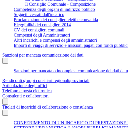
Il Consiglio Comunale - Composizione
Competenza degli organi di indirizzo politico
Soggetti cessati dall'incarico
Proclamazione dei consiglieri eletti e convalida
Eleggibilità dei consiglieri 2014
CV dei consiglieri comunali
Compensi degli Amministratori
Altri incarichi e compensi degli amministratori
Importi di viaggi di servizio e missioni pagati con fondi pubbli
Sanzioni per mancata comunicazione dei dati
Sanzioni per mancata o incompleta comunicazione dei dati da parte
Rendiconti gruppi consiliari regionali/provinciali
Articolazione degli uffici
Telefono e posta elettronica
Consulenti e collaboratori
Titolari di incarichi di collaborazione o consulenza
CONFERIMENTO DI UN INCARICO DI PRESTAZIONE
SETTORE URBANISTICA-LAVORI PUBBLICI-MANUT