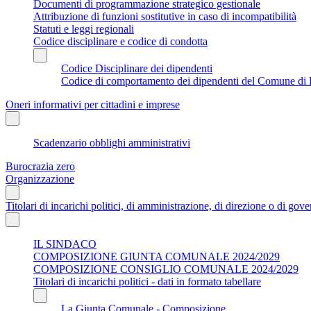
Documenti di programmazione strategico gestionale
Attribuzione di funzioni sostitutive in caso di incompatibilità
Statuti e leggi regionali
Codice disciplinare e codice di condotta
Codice Disciplinare dei dipendenti
Codice di comportamento dei dipendenti del Comune di 
Oneri informativi per cittadini e imprese
Scadenzario obblighi amministrativi
Burocrazia zero
Organizzazione
Titolari di incarichi politici, di amministrazione, di direzione o di gov
IL SINDACO
COMPOSIZIONE GIUNTA COMUNALE 2024/2029
COMPOSIZIONE CONSIGLIO COMUNALE 2024/2029
Titolari di incarichi politici - dati in formato tabellare
La Giunta Comunale - Composizione